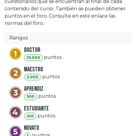
cuestionarios que se encuentran al final de cada
contenido del curso. También se pueden obtener
puntos en el foro. Consulte en este enlace las
normas del foro.
Rangos
Doctor
punto
s
10.000
Maestro
punto
s
2.000
Aprendiz
punto
s
500
Estudiante
punto
s
100
Novato
punto
s
1