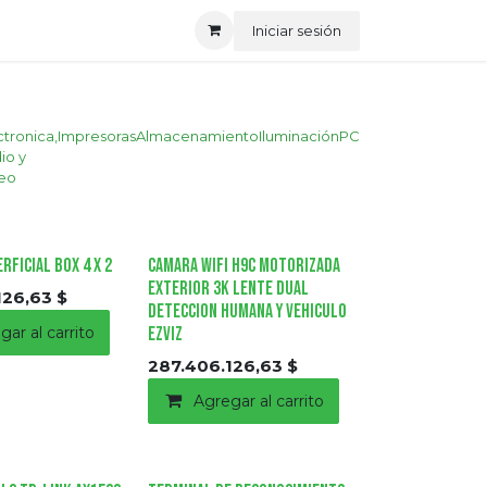
Iniciar sesión
ctronica,
Impresoras
Almacenamiento
Iluminación
PC
io y
eo
rficial BOX 4 x 2
Camara Wifi H9C Motorizada
Exterior 3k Lente dual
126,63
$
Deteccion Humana y Vehiculo
gar al carrito
Ezviz
287.406.126,63
$
Agregar al carrito