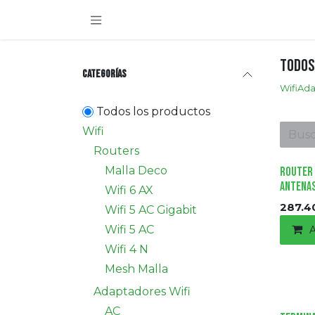
Ir al contenido
Todos
Categorías
Wifi
Ada
Todos los productos
Wifi
Routers
Malla Deco
Router 
Antenas
Wifi 6 AX
287.4
Wifi 5 AC Gigabit
Wifi 5 AC
A
Wifi 4 N
Mesh Malla
Adaptadores Wifi
AC