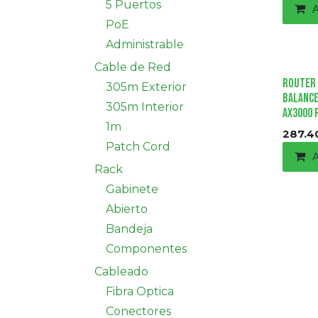
5 Puertos
A
PoE
Administrable
Cable de Red
Router 
305m Exterior
Balance
305m Interior
AX3000 
1m
287.4
Patch Cord
A
Rack
Gabinete
Abierto
Bandeja
Componentes
Cableado
Fibra Optica
Conectores