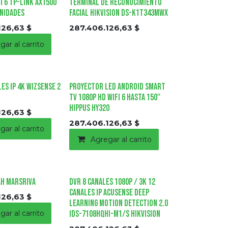
i 6 Tp-link AX1500
TERMINAL DE RECONOCIMIENTO
Unidades
FACIAL HIKVISION DS-K1T343MWX
126,63
$
287.406.126,63
$
gar al carrito
es IP 4K Wizsense 2
Proyector Led Android Smart
Tv 1080p Hd Wifi 6 Hasta 150''
Hippus HY320
126,63
$
287.406.126,63
$
gar al carrito
Agregar al carrito
AH MARSRIVA
DVR 8 Canales 1080P / 3K 12
Canales IP AcuSense Deep
126,63
$
Learning Motion Detection 2.0
gar al carrito
iDS-7108HQHI-M1/S HIKVISION