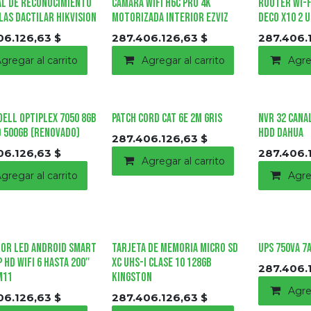
l de Reconocimiento
Camara Wifi H6C Pro 4K
Router Wi-f
las Dactilar Hikvision
Motorizada Interior Ezviz
Deco X10 2 
06.126,63
$
287.406.126,63
$
287.406.
gregar al carrito
Agregar al carrito
Agre
 Dell Optiplex 7050 8GB
Patch Cord CAT 6E 2M GRIS
NVR 32 Canal
 500GB (renovado)
HDD Dahua
287.406.126,63
$
06.126,63
$
287.406.
Agregar al carrito
gregar al carrito
Agre
or Led Android Smart
Tarjeta de Memoria Micro SD
UPS 750VA 7
 Hd Wifi 6 Hasta 200''
XC UHS-I Clase 10 128Gb
287.406.
M11
Kingston
Agre
06.126,63
$
287.406.126,63
$