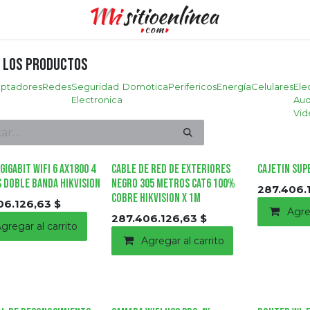
 los productos
ptadores
Redes
Seguridad
Domotica
Perifericos
Energía
Celulares
Ele
Electronica
Aud
Vid
Gigabit Wifi 6 AX1800 4
Cable de Red de Exteriores
Cajetin Supe
 Doble Banda HIKVISION
Negro 305 Metros CAT6 100%
287.406.
Cobre HIKVISION X 1M
06.126,63
$
Agre
287.406.126,63
$
gregar al carrito
Agregar al carrito