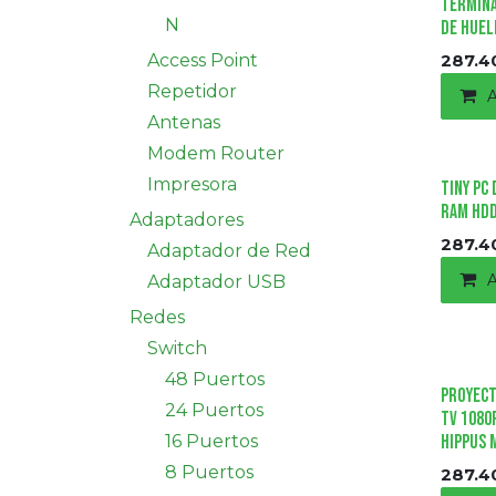
Termina
N
de Huel
Access Point
287.4
Repetidor
A
Antenas
Modem Router
Impresora
tiny PC
RAM HDD
Adaptadores
287.4
Adaptador de Red
A
Adaptador USB
Redes
Switch
48 Puertos
Proyect
24 Puertos
Tv 1080p
16 Puertos
Hippus 
8 Puertos
287.4