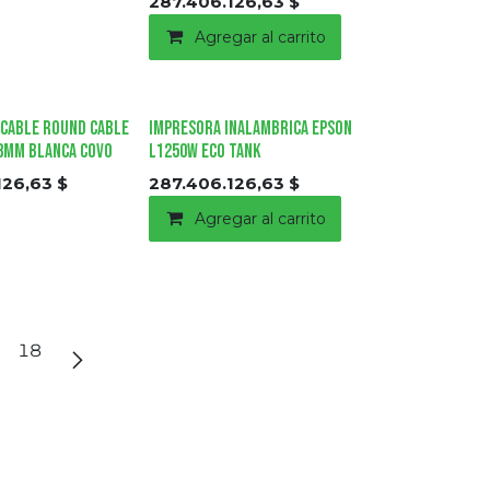
287.406.126,63
$
Agregar al carrito
 Cable Round Cable
Impresora Inalambrica EPSON
x 8mm Blanca COVO
L1250W Eco Tank
126,63
$
287.406.126,63
$
Agregar al carrito
18