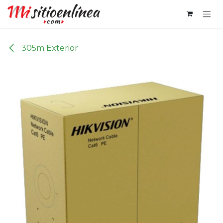
Ir al contenido
305m Exterior