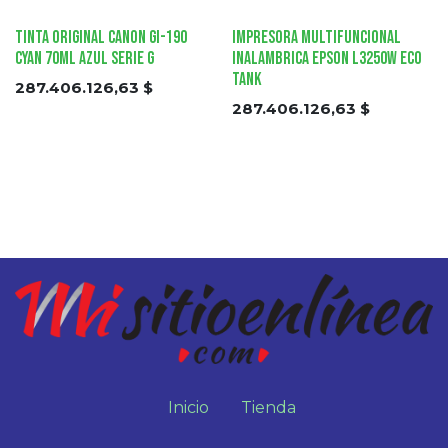
Tinta Original Canon GI-190
Impresora Multifuncional
Cyan 70ml Azul Serie G
Inalambrica EPSON L3250W Eco
Tank
287.406.126,63
$
287.406.126,63
$
Inicio
Tienda