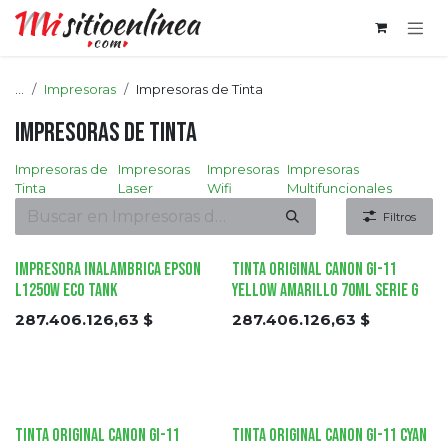
Ir al contenido
...
Impresoras
Impresoras de Tinta
Impresoras de Tinta
Impresoras de
Impresoras
Impresoras
Impresoras
Tinta
Laser
Wifi
Multifuncionales
Filtros
Impresora Inalambrica EPSON
Tinta Original Canon GI-11
L1250W Eco Tank
Yellow Amarillo 70ml Serie G
287.406.126,63
$
287.406.126,63
$
Tinta Original Canon GI-11
Tinta Original Canon GI-11 Cyan