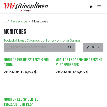
Ir al contenido
...
Perifericos
Monitores
Monitores
Teclado
Mouse
Codigos de Barra
Monitores
Gamer
Filtros
Monitor FHS de 22" LM22-A200
Monitor Led 1920x1080 SPI22HD
DAHUA
21.5" Spidertec
287.406.126,63
$
287.406.126,63
$
Monitor Led Spidertec
1366x768 HDMI 19.5"