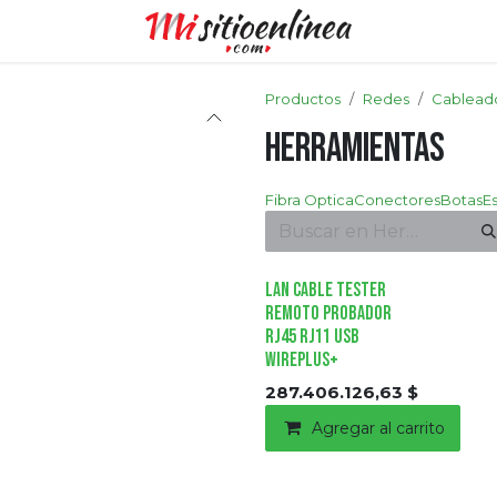
Productos
Redes
Cablead
Herramientas
Fibra Optica
Conectores
Botas
E
Lan Cable Tester
Remoto Probador
Rj45 Rj11 Usb
WIREPLUS+
287.406.126,63
$
Agregar al carrito