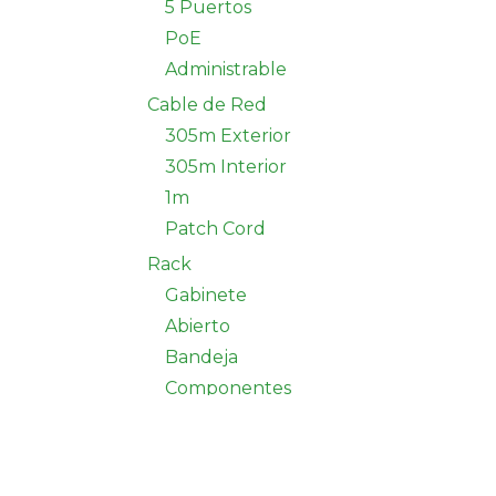
5 Puertos
PoE
Administrable
Cable de Red
305m Exterior
305m Interior
1m
Patch Cord
Rack
Gabinete
Abierto
Bandeja
Componentes
Cableado
Fibra Optica
Conectores