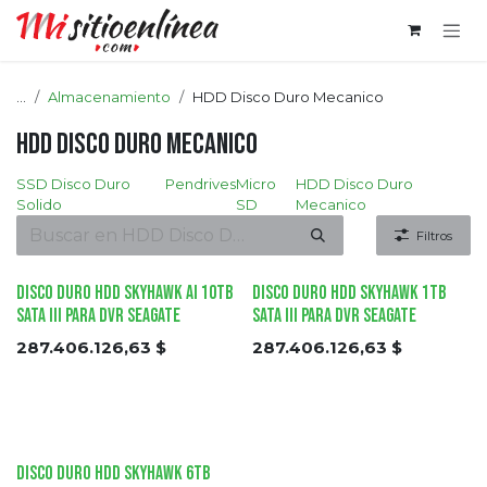
Ir al contenido
...
Almacenamiento
HDD Disco Duro Mecanico
HDD Disco Duro Mecanico
SSD Disco Duro
Pendrives
Micro
HDD Disco Duro
Solido
SD
Mecanico
Filtros
Disco Duro HDD SKYHAWK AI 10TB
Disco Duro HDD SKYHAWK 1TB
Sata III para DVR SEAGATE
Sata III para DVR SEAGATE
287.406.126,63
$
287.406.126,63
$
Disco Duro HDD SKYHAWK 6TB