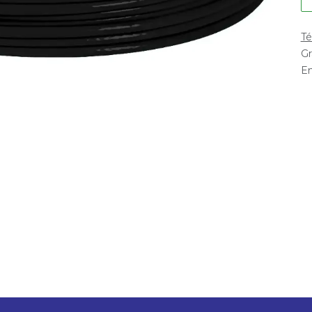
Té
Gr
En