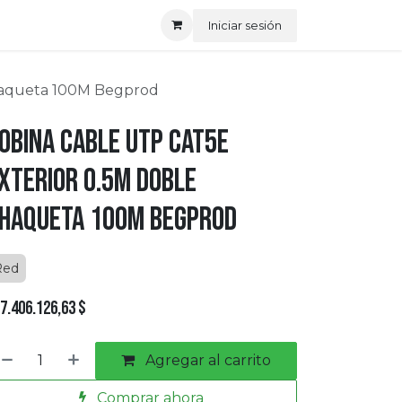
Iniciar sesión
haqueta 100M Begprod
obina Cable UTP CAT5E
xterior 0.5m Doble
haqueta 100M Begprod
Red
7.406.126,63
$
Agregar al carrito
Comprar ahora