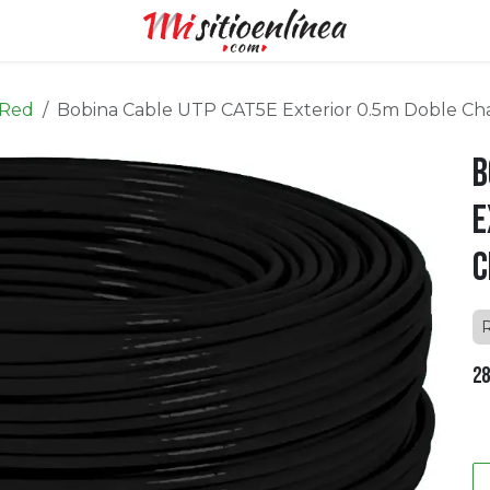
 Red
Bobina Cable UTP CAT5E Exterior 0.5m Doble C
B
E
C
28