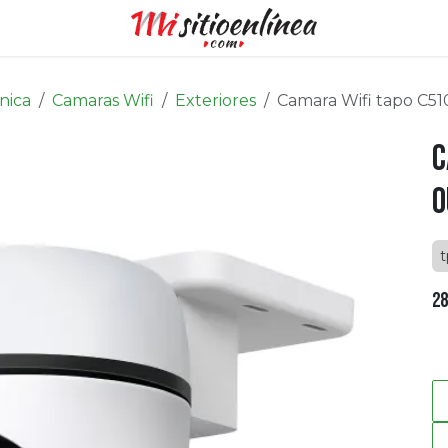
nica
Camaras Wifi
Exteriores
Camara Wifi tapo C5
C
O
t
28