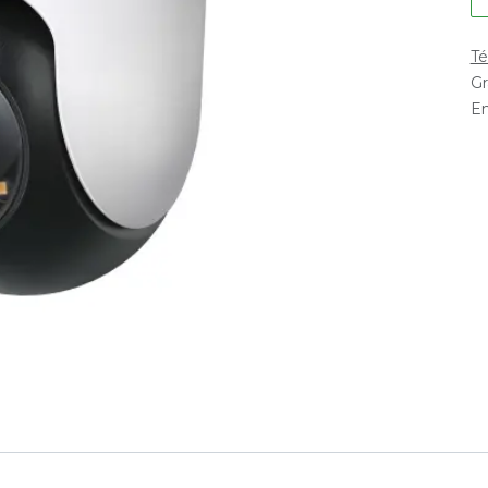
Té
Gr
En