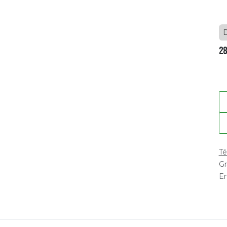
28
Té
Gr
En