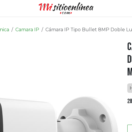
nica
Camara IP
Cámara IP Tipo Bullet 8MP Doble L
C
D
M
28