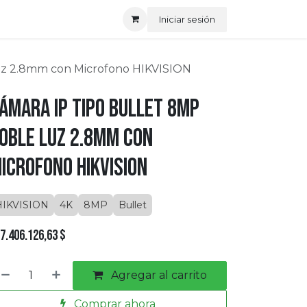
Iniciar sesión
uz 2.8mm con Microfono HIKVISION
ámara IP Tipo Bullet 8MP
oble Luz 2.8mm con
icrofono HIKVISION
HIKVISION
4K
8MP
Bullet
7.406.126,63
$
Agregar al carrito
Comprar ahora