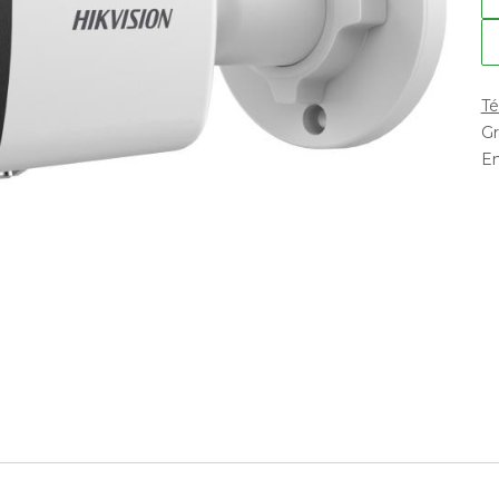
Té
Gr
En