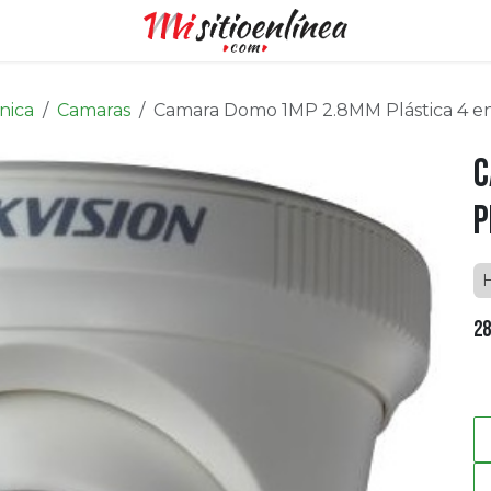
nica
Camaras
Camara Domo 1MP 2.8MM Plástica 4 en
C
P
28