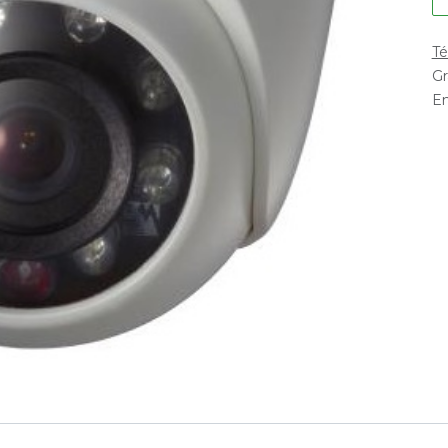
Té
Gr
En