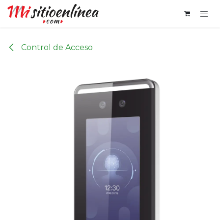
Ir al contenido
Control de Acceso