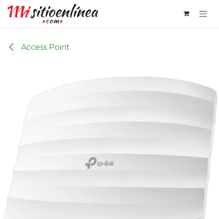
Ir al contenido
Access Point