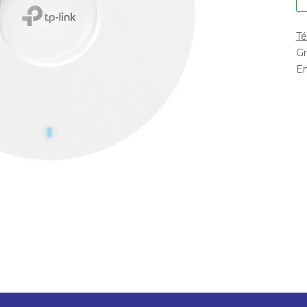
Té
Gr
En