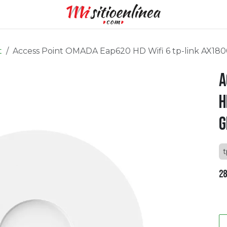
t
Access Point OMADA Eap620 HD Wifi 6 tp-link AX180
A
H
G
t
28