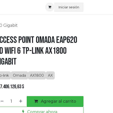
Iniciar sesión
0 Gigabit
ccess Point OMADA Eap620
D Wifi 6 tp-link AX1800
igabit
p-link
Omada
AX1800
AX
7.406.126,63
$
Agregar al carrito
Comprar ahora