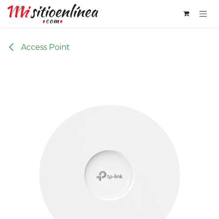
Ir al contenido
Access Point