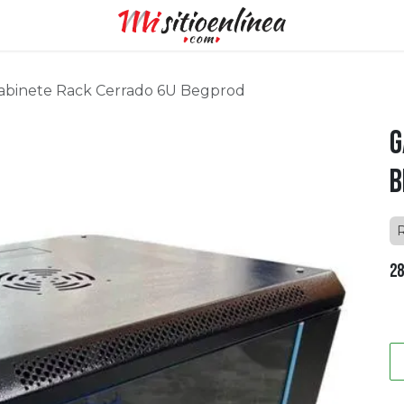
abinete Rack Cerrado 6U Begprod
G
B
28