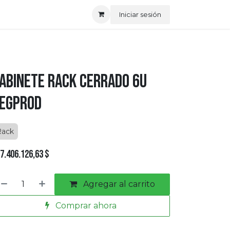
Iniciar sesión
abinete Rack Cerrado 6U
egprod
Rack
7.406.126,63
$
Agregar al carrito
Comprar ahora