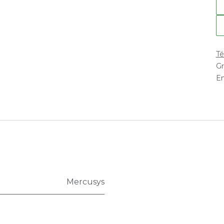
Té
Gr
En
Mercusys