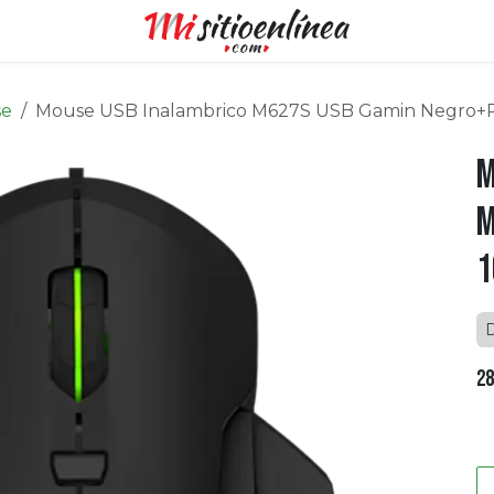
se
Mouse USB Inalambrico M627S USB Gamin Negro
M
M
1
D
28