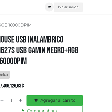
Iniciar sesión
+RGB 16000DPIM
ouse USB Inalambrico
627S USB Gamin Negro+RGB
6000DPIM
elux
7.406.126,63
$
Agregar al carrito
Comprar ahora