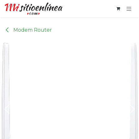
Ir al contenido
Modem Router