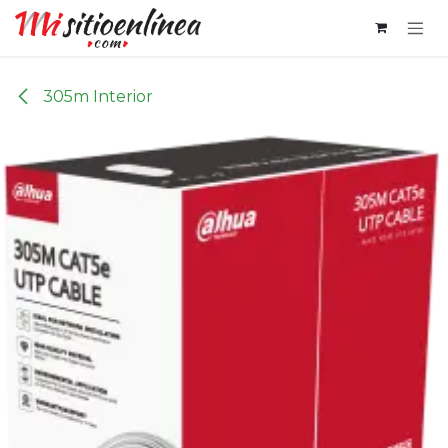
Ir al contenido
305m Interior