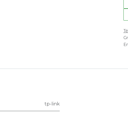
Té
Gr
En
tp-link